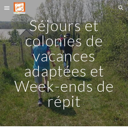
Skip to main content
Skip to navigation
Séjours et
colonies de
vacances
adaptées et
Week-ends de
répit