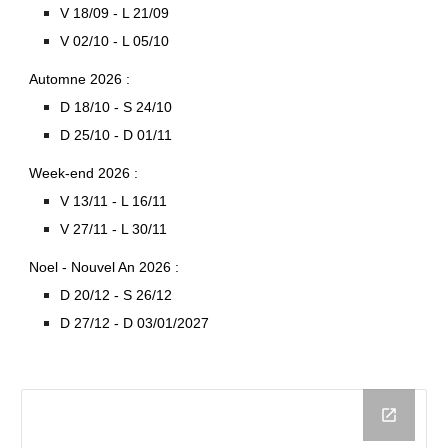
V
18/09
- L
21/09
V
02/10
- L
05/10
Automne 2026 :
D
18/10
- S
24/10
D
25/10
- D
01/11
Week-end 2026 :
V
13/11
- L
16/11
V
27/11
- L
30/11
Noel - Nouvel An
2026 :
D
20/12
- S 2
6
/1
2
D 2
7
/1
2
- D 0
3
/
0
1/2027